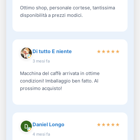
Ottimo shop, personale cortese, tantissima
disponibilità a prezzi modici.
Di tutto E niente
★
★
★
★
★
3 mesi fa
Macchina del caffè arrivata in ottime
condizioni! Imballaggio ben fatto. Al
prossimo acquisto!
Daniel Longo
★
★
★
★
★
4 mesi fa