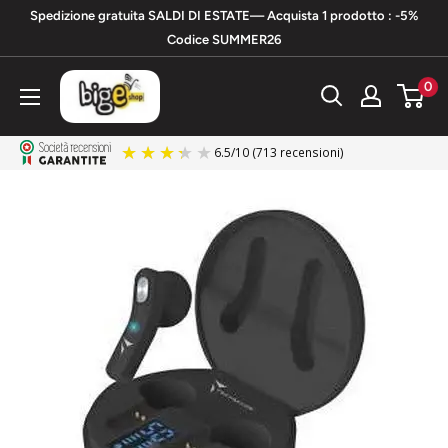
Vai
Spedizione gratuita SALDI DI ESTATE— Acquista 1 prodotto : -5%
al
Codice SUMMER26
contenuto
bigeshop
0
6.5
/
10
(713 recensioni)