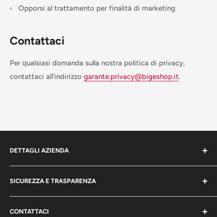
Opporsi al trattamento per finalità di marketing
Contattaci
Per qualsiasi domanda sulla nostra politica di privacy,
contattaci all'indirizzo
garante.privacy@bigeshop.it
.
DETTAGLI AZIENDA
bigeshop.it
SICUREZZA E TRASPARENZA
CACCAVALO ARMANDO
Chi siamo
DITTA INDIVIDUALE
CONTATTACI
Termini e condizioni del servizio