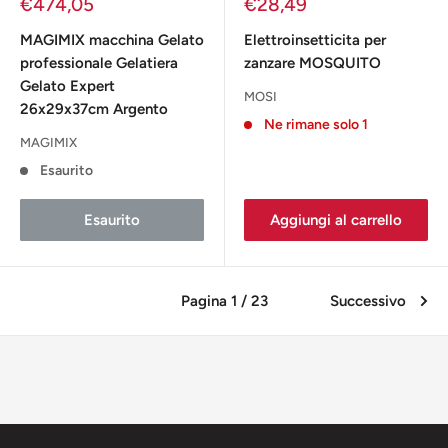
Prezzo
Prezzo
€474,05
€28,49
scontato
scontato
MAGIMIX macchina Gelato
Elettroinsetticita per
professionale Gelatiera
zanzare MOSQUITO
Gelato Expert
MOSI
26x29x37cm Argento
Ne rimane solo 1
MAGIMIX
Esaurito
Esaurito
Aggiungi al carrello
Pagina 1 / 23
Successivo