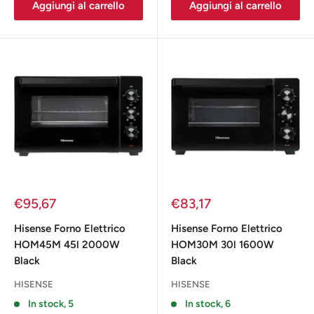
Aggiungi al carrello
Aggiungi al carrello
Prezzo
Prezzo
€95,67
€83,17
scontato
scontato
Hisense Forno Elettrico
Hisense Forno Elettrico
HOM45M 45l 2000W
HOM30M 30l 1600W
Black
Black
HISENSE
HISENSE
In stock, 5
In stock, 6