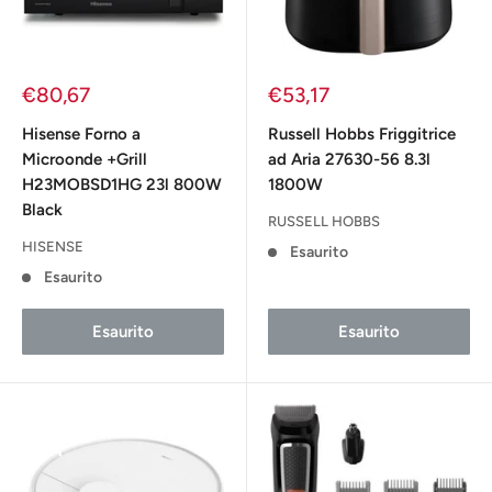
Prezzo
Prezzo
€80,67
€53,17
scontato
scontato
Hisense Forno a
Russell Hobbs Friggitrice
Microonde +Grill
ad Aria 27630-56 8.3l
H23MOBSD1HG 23l 800W
1800W
Black
RUSSELL HOBBS
HISENSE
Esaurito
Esaurito
Esaurito
Esaurito