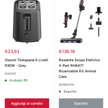
Prezzo
Prezzo
€23,93
€138,18
scontato
scontato
Xiaomi Tostapane 6 Livelli
Rowenta Scopa Elettrica
930W - Grey
X-Pert RH6A71
Ricaricabile Kit Animal
XIAOMI
Care
In stock, 29
ROWENTA
Esaurito
Aggiungi al carrello
Esaurito