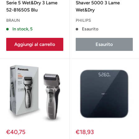
Serie 5 Wet&Dry 3 Lame
Shaver 5000 3 Lame
52-B1650S Blu
Wet&Dry
BRAUN
PHILIPS
In stock, 5
Esaurito
Aggiungi al carrello
Esaurito
Prezzo
Prezzo
€40,75
€18,93
scontato
scontato