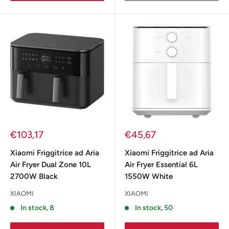
Prezzo
Prezzo
€103,17
€45,67
scontato
scontato
Xiaomi Friggitrice ad Aria
Xiaomi Friggitrice ad Aria
Air Fryer Dual Zone 10L
Air Fryer Essential 6L
2700W Black
1550W White
XIAOMI
XIAOMI
In stock, 8
In stock, 50