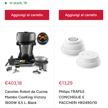
In stock, 19
Aggiungi al carrello
Aggiungi al carrello
Prezzo
Prezzo
€403,18
€13,29
scontato
scontato
Cecotec Robot da Cucina
Philips TRAFILE
Mambo CooKing Victory
CONCHIGLIE E
1600W 4,5 L. Black
PACCHERI HR2490/10