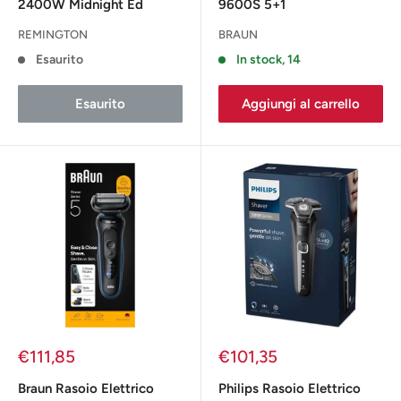
2400W Midnight Ed
9600S 5+1
REMINGTON
BRAUN
Esaurito
In stock, 14
Esaurito
Aggiungi al carrello
Prezzo
Prezzo
€111,85
€101,35
scontato
scontato
Braun Rasoio Elettrico
Philips Rasoio Elettrico