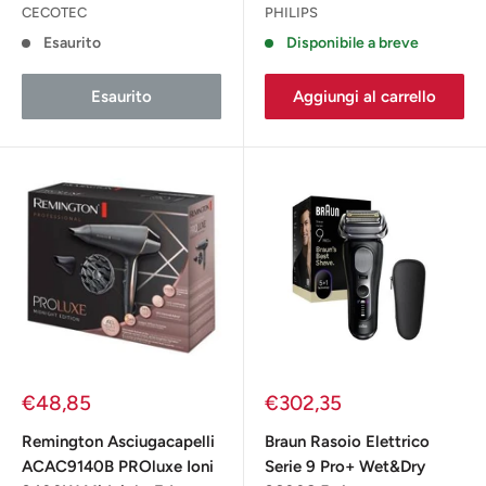
CECOTEC
PHILIPS
Esaurito
Disponibile a breve
Esaurito
Aggiungi al carrello
Prezzo
Prezzo
€48,85
€302,35
scontato
scontato
Remington Asciugacapelli
Braun Rasoio Elettrico
ACAC9140B PROluxe Ioni
Serie 9 Pro+ Wet&Dry