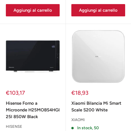
Aggiungi al carrello
Aggiungi al carrello
Prezzo
Prezzo
€103,17
€18,93
scontato
scontato
Hisense Forno a
Xiaomi Bilancia Mi Smart
Microonde H25MOBS4HGI
Scale S200 White
25l 850W Black
XIAOMI
HISENSE
In stock, 50