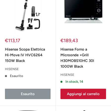
Prezzo
Prezzo
€113,17
€189,43
scontato
scontato
Hisense Scopa Elettrica
Hisense Forno a
Hi-Move IV HVC6264
Microonde +Grill
150W Black
H30MOBS10HC 30l
1000W Black
HISENSE
HISENSE
Esaurito
In stock, 14
Esaurito
Aggiungi al carrello