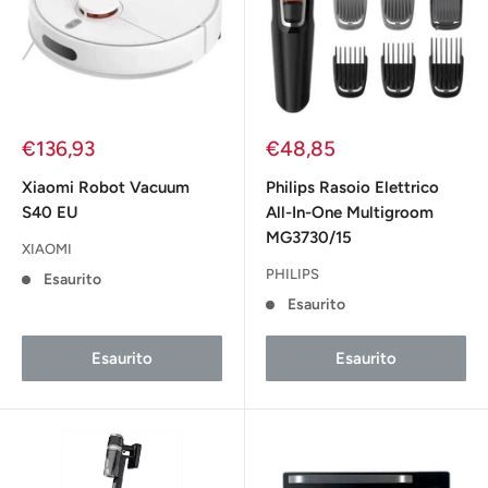
Prezzo
Prezzo
€136,93
€48,85
scontato
scontato
Xiaomi Robot Vacuum
Philips Rasoio Elettrico
S40 EU
All-In-One Multigroom
MG3730/15
XIAOMI
PHILIPS
Esaurito
Esaurito
Esaurito
Esaurito