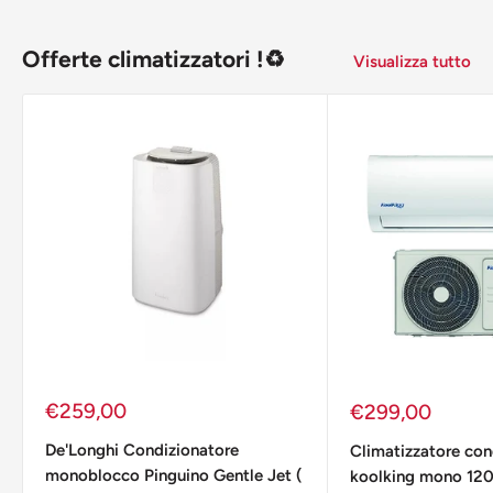
Offerte climatizzatori !♻️
Visualizza tutto
Prezzo
€259,00
Prezzo
€299,00
scontato
scontato
De'Longhi Condizionatore
Climatizzatore con
monoblocco Pinguino Gentle Jet (
koolking mono 120