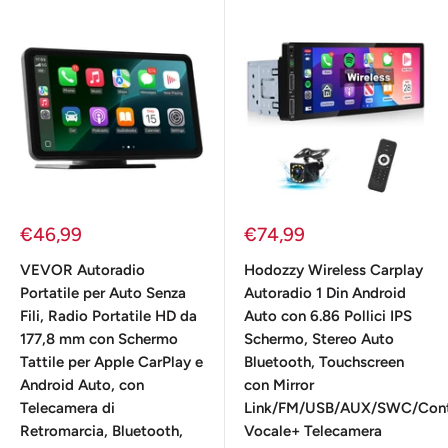
Prezzo
Prezzo
€46,99
€74,99
scontato
scontato
VEVOR Autoradio
Hodozzy Wireless Carplay
Portatile per Auto Senza
Autoradio 1 Din Android
Fili, Radio Portatile HD da
Auto con 6.86 Pollici IPS
177,8 mm con Schermo
Schermo, Stereo Auto
Tattile per Apple CarPlay e
Bluetooth, Touchscreen
Android Auto, con
con Mirror
Telecamera di
Link/FM/USB/AUX/SWC/Cont
Retromarcia, Bluetooth,
Vocale+ Telecamera