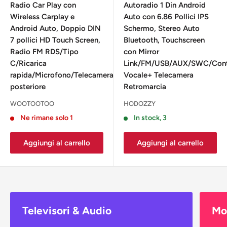
Radio Car Play con
Autoradio 1 Din Android
Wireless Carplay e
Auto con 6.86 Pollici IPS
Android Auto, Doppio DIN
Schermo, Stereo Auto
7 pollici HD Touch Screen,
Bluetooth, Touchscreen
Radio FM RDS/Tipo
con Mirror
C/Ricarica
Link/FM/USB/AUX/SWC/Cont
rapida/Microfono/Telecamera
Vocale+ Telecamera
posteriore
Retromarcia
WOOTOOTOO
HODOZZY
Ne rimane solo 1
In stock, 3
Aggiungi al carrello
Aggiungi al carrello
Televisori & Audio
Mon