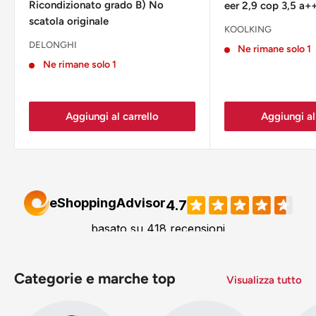
Ricondizionato grado B) No
eer 2,9 cop 3,5 a+
scatola originale
KOOLKING
DELONGHI
Ne rimane solo 1
Ne rimane solo 1
Aggiungi al carrello
Aggiungi al
Categorie e marche top
Visualizza tutto