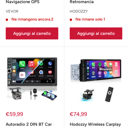
Navigazione GPS
Retromarcia
VEVOR
HODOZZY
Ne rimangono ancora 2
Ne rimane solo 1
Aggiungi al carrello
Aggiungi al carrello
Prezzo
Prezzo
€59,99
€74,99
scontato
scontato
Autoradio 2 DIN BT Car
Hodozzy Wireless Carplay