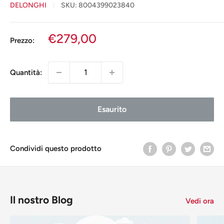
DELONGHI
SKU:
8004399023840
Prezzo
€279,00
Prezzo:
scontato
Quantità:
Esaurito
Condividi questo prodotto
Il nostro Blog
Vedi ora