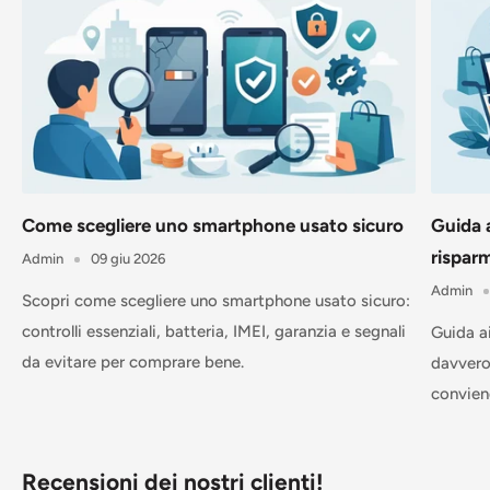
Come scegliere uno smartphone usato sicuro
Guida 
rispar
Admin
09 giu 2026
Admin
Scopri come scegliere uno smartphone usato sicuro:
controlli essenziali, batteria, IMEI, garanzia e segnali
Guida a
da evitare per comprare bene.
davvero
conviene
Recensioni dei nostri clienti!