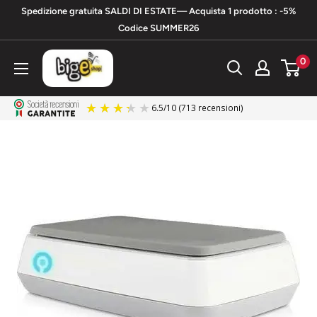
Vai
Spedizione gratuita SALDI DI ESTATE— Acquista 1 prodotto : -5%
al
Codice SUMMER26
contenuto
bigeshop
0
6.5
/
10
(713 recensioni)