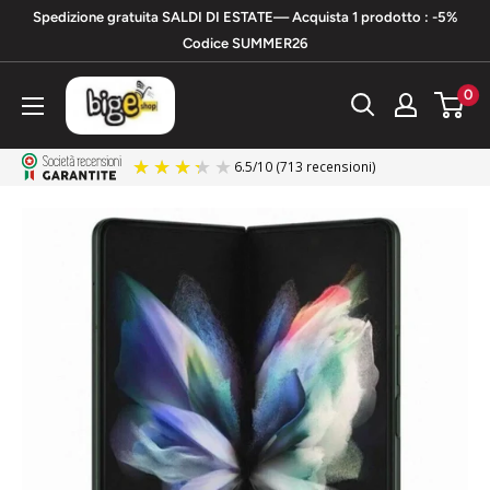
Vai
Spedizione gratuita SALDI DI ESTATE— Acquista 1 prodotto : -5%
al
Codice SUMMER26
contenuto
bigeshop
0
6.5
/
10
(713 recensioni)