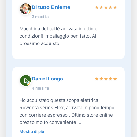
Di tutto E niente
★
★
★
★
★
3 mesi fa
Macchina del caffè arrivata in ottime
condizioni! Imballaggio ben fatto. Al
prossimo acquisto!
Daniel Longo
★
★
★
★
★
4 mesi fa
Ho acquistato questa scopa elettrica
Rowenta series Flex, arrivata in poco tempo
con corriere espresso , Ottimo store online
prezzo molto conveniente ...
Mostra di più