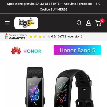
Vai
Spedizione gratuita SALDI DI ESTATE— Acquista 1 prodotto : -5%
al
Codice SUMMER26
contenuto
bigeshop
0
6.5
/
10
(713 recensioni)