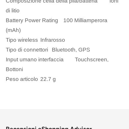
Composizione cella della pila/batteria
‎Ioni
di litio
Battery Power Rating
‎100 Milliamperora
(mAh)
Tipo wireless
‎Infrarosso
Tipo di connettori
‎Bluetooth, GPS
Input umano interfaccia
‎Touchscreen,
Bottoni
Peso articolo
‎22.7 g
Recensioni eShopping Advisor