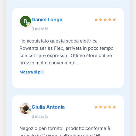
Daniel Longo
★
★
★
★
★
3 mesi fa
Ho acquistato questa scopa elettrica
Rowenta series Flex, arrivata in poco tempo
con corriere espresso , Ottimo store online
prezzo molto conveniente ...
Mostra di più
Giulia Antonia
★
★
★
★
★
3 mesi fa
Negozio ben fornito , prodotto conforme è
arrivato in 2 giorni dall’ordine con DHL