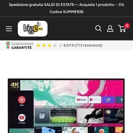
Vai
Spedizione gratuita SALDI DI ESTATE— Acquista 1 prodotto : -5%
al
Codice SUMMER26
contenuto
bigeshop
0
6.5
/
10
(713 recensioni)