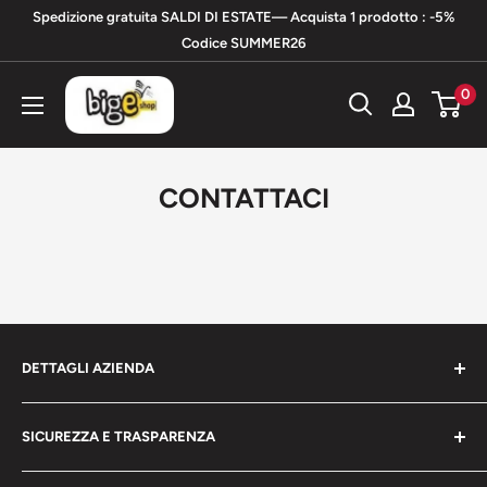
Vai
Spedizione gratuita SALDI DI ESTATE— Acquista 1 prodotto : -5%
al
Codice SUMMER26
contenuto
bigeshop
0
CONTATTACI
DETTAGLI AZIENDA
bigeshop.it
SICUREZZA E TRASPARENZA
CACCAVALO ARMANDO
Chi siamo