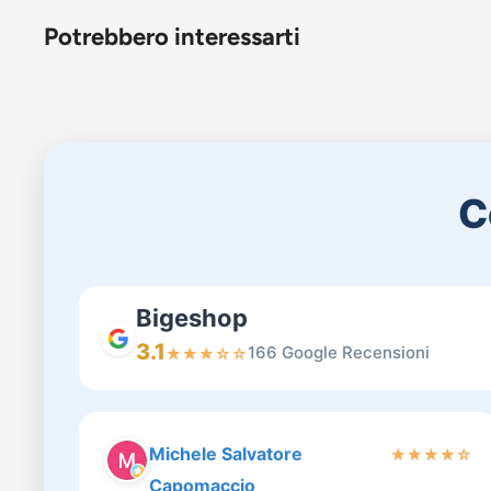
Potrebbero interessarti
C
Bigeshop
3.1
166 Google Recensioni
★
★
★
☆
☆
Michele Salvatore
★
★
★
★
☆
Capomaccio