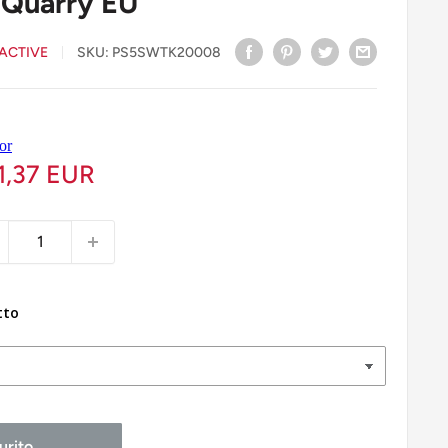
 Quarry EU
ACTIVE
SKU:
PS5SWTK20008
1,37 EUR
tto
urito