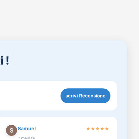
 !
scrivi Recensione
Samuel
★
★
★
★
★
2 mesi fa