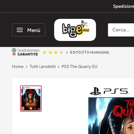
Vai
Spedizion
al
contenuto
bigeshop
Menù
6.5
/
10
(713 recensioni)
Home
Tutti i prodotti
PS5 The Quarry EU