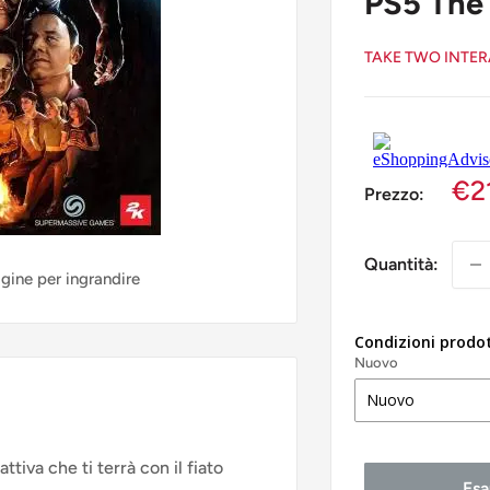
PS5 The
TAKE TWO INTER
€2
Prezzo:
Quantità:
agine per ingrandire
Condizioni prodo
Nuovo
ttiva che ti terrà con il fiato
Esa