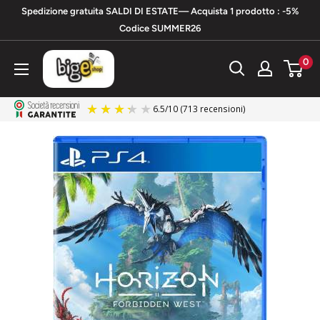
Vai
Spedizione gratuita SALDI DI ESTATE— Acquista 1 prodotto : -5%
al
Codice SUMMER26
contenuto
bigeshop
0
6.5
/
10
(713 recensioni)