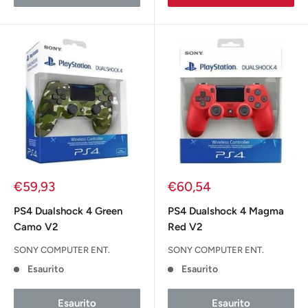
Prezzo
Prezzo
€59,93
€60,54
scontato
scontato
PS4 Dualshock 4 Green
PS4 Dualshock 4 Magma
Camo V2
Red V2
SONY COMPUTER ENT.
SONY COMPUTER ENT.
Esaurito
Esaurito
Esaurito
Esaurito