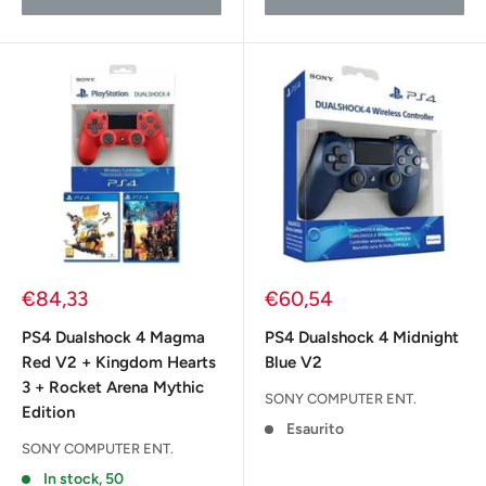
Prezzo
Prezzo
€84,33
€60,54
scontato
scontato
PS4 Dualshock 4 Magma
PS4 Dualshock 4 Midnight
Red V2 + Kingdom Hearts
Blue V2
3 + Rocket Arena Mythic
SONY COMPUTER ENT.
Edition
Esaurito
SONY COMPUTER ENT.
In stock, 50