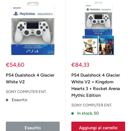
Prezzo
Prezzo
€54,60
€84,33
scontato
scontato
PS4 Dualshock 4 Glacier
PS4 Dualshock 4 Glacier
White V2
White V2 + Kingdom
Hearts 3 + Rocket Arena
SONY COMPUTER ENT.
Mythic Edition
Esaurito
SONY COMPUTER ENT.
In stock, 50
Esaurito
Aggiungi al carrello