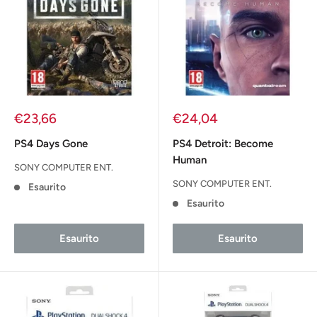
Prezzo
Prezzo
€23,66
€24,04
scontato
scontato
PS4 Days Gone
PS4 Detroit: Become
Human
SONY COMPUTER ENT.
SONY COMPUTER ENT.
Esaurito
Esaurito
Esaurito
Esaurito