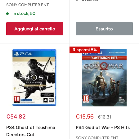
SONY COMPUTER ENT.
In stock, 50
Aggiungi al carrello
Esaurito
Risparmi 5%
Prezzo
Prezzo
€54,82
€15,56
Prezzo
€16,31
scontato
scontato
PS4 Ghost of Tsushima
PS4 God of War - PS Hits
Directors Cut
SONY COMPUTER ENT.