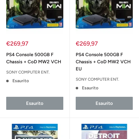
Prezzo
Prezzo
€269,97
€269,97
scontato
scontato
PS4 Console 500GB F
PS4 Console 500GB F
Chassis + CoD MW2 VCH
Chassis + CoD MW2 VCH
EU
SONY COMPUTER ENT.
SONY COMPUTER ENT.
Esaurito
Esaurito
Esaurito
Esaurito