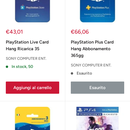
Prezzo
Prezzo
€43,01
€66,06
scontato
scontato
PlayStation Live Card
PlayStation Plus Card
Hang Ricarica 35
Hang Abbonamento
365gg
SONY COMPUTER ENT.
SONY COMPUTER ENT.
In stock, 50
Esaurito
Aggiungi al carrello
Esaurito