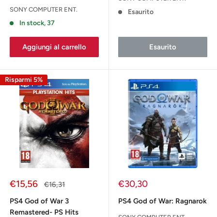
SONY COMPUTER ENT.
Esaurito
In stock, 37
Aggiungi al carrello
Esaurito
Risparmi 5%
Prezzo
Prezzo
€15,56
€30,30
Prezzo
€16,31
scontato
scontato
PS4 God of War 3
PS4 God of War: Ragnarok
Remastered- PS Hits