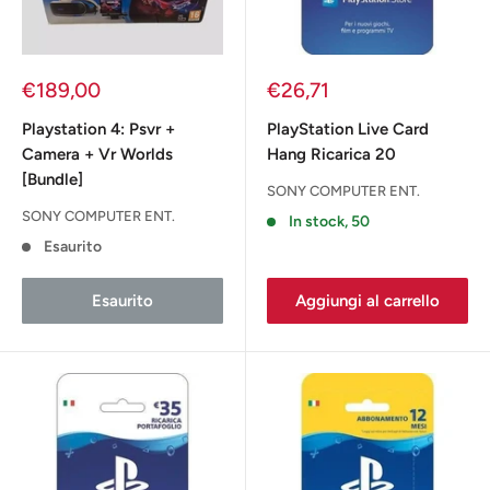
Prezzo
Prezzo
€189,00
€26,71
scontato
scontato
Playstation 4: Psvr +
PlayStation Live Card
Camera + Vr Worlds
Hang Ricarica 20
[Bundle]
SONY COMPUTER ENT.
SONY COMPUTER ENT.
In stock, 50
Esaurito
Esaurito
Aggiungi al carrello