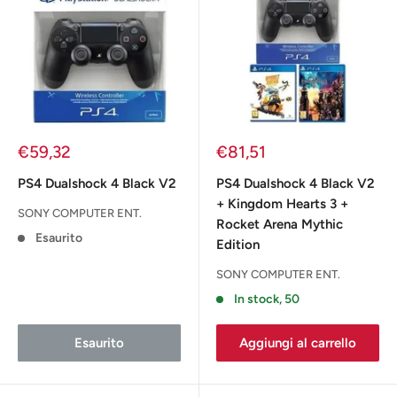
Prezzo
Prezzo
€59,32
€81,51
scontato
scontato
PS4 Dualshock 4 Black V2
PS4 Dualshock 4 Black V2
+ Kingdom Hearts 3 +
SONY COMPUTER ENT.
Rocket Arena Mythic
Esaurito
Edition
SONY COMPUTER ENT.
In stock, 50
Esaurito
Aggiungi al carrello