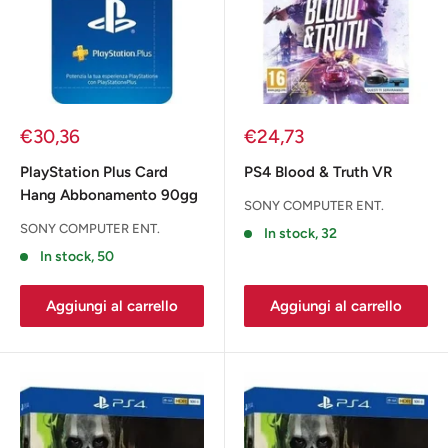
Prezzo
Prezzo
€30,36
€24,73
scontato
scontato
PlayStation Plus Card
PS4 Blood & Truth VR
Hang Abbonamento 90gg
SONY COMPUTER ENT.
SONY COMPUTER ENT.
In stock, 32
In stock, 50
Aggiungi al carrello
Aggiungi al carrello