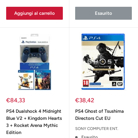
Aggiungi al carrello
Esaurito
Prezzo
Prezzo
€84,33
€38,42
scontato
scontato
PS4 Dualshock 4 Midnight
PS4 Ghost of Tsushima
Blue V2 + Kingdom Hearts
Directors Cut EU
3 + Rocket Arena Mythic
SONY COMPUTER ENT.
Edition
Esaurito