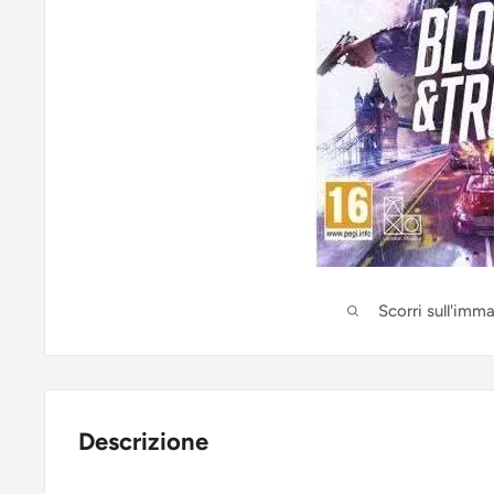
Scorri sull'imm
Descrizione