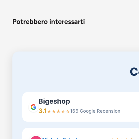
Potrebbero interessarti
C
Bigeshop
3.1
166 Google Recensioni
★
★
★
☆
☆