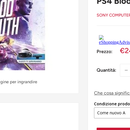
PS4 Blo
SONY COMPUTER
€2
Prezzo:
Quantità:
agine per ingrandire
Che cosa signifi
Condizione prodo
Come nuovo A
Come nuovo