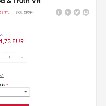
od & Truth VR
 ENT.
SKU:
28394
4,73 EUR
ca?
tto
 A