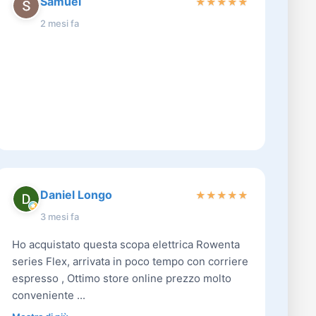
Samuel
★
★
★
★
★
2 mesi fa
Daniel Longo
★
★
★
★
★
3 mesi fa
Ho acquistato questa scopa elettrica Rowenta
series Flex, arrivata in poco tempo con corriere
espresso , Ottimo store online prezzo molto
conveniente ...