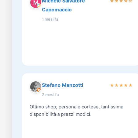
Michele Salvatore
★
★
★
★
☆
Capomaccio
1 mesi fa
Stefano Manzotti
★
★
★
★
★
2 mesi fa
Ottimo shop, personale cortese, tantissima
disponibilità a prezzi modici.