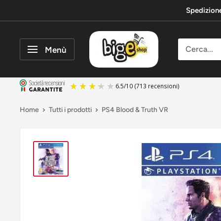
Vai
Spedizion
al
contenuto
bigeshop
Menù
6.5
/
10
(713 recensioni)
Home
Tutti i prodotti
PS4 Blood & Truth VR