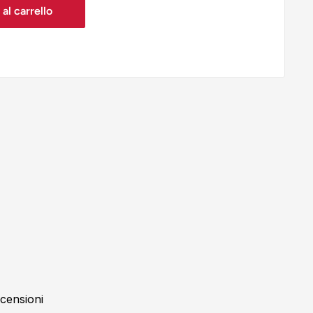
al carrello
 B
C