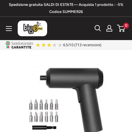
Vai
Spedizione gratuita SALDI DI ESTATE— Acquista 1 prodotto : -5%
al
Codice SUMMER26
contenuto
bigeshop
0
6.5
/
10
(713 recensioni)