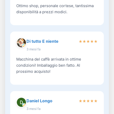
Ottimo shop, personale cortese, tantissima
disponibilità a prezzi modici.
Di tutto E niente
★
★
★
★
★
3 mesi fa
Macchina del caffè arrivata in ottime
condizioni! Imballaggio ben fatto. Al
prossimo acquisto!
Daniel Longo
★
★
★
★
★
3 mesi fa