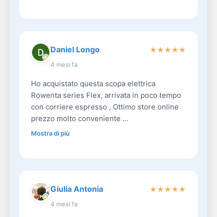
Daniel Longo
★
★
★
★
★
4 mesi fa
Ho acquistato questa scopa elettrica
Rowenta series Flex, arrivata in poco tempo
con corriere espresso , Ottimo store online
prezzo molto conveniente ...
Mostra di più
Giulia Antonia
★
★
★
★
★
4 mesi fa