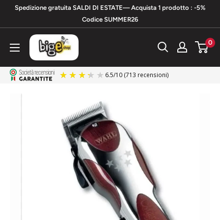
Vai
Spedizione gratuita SALDI DI ESTATE— Acquista 1 prodotto : -5%
al
Codice SUMMER26
contenuto
bigeshop
0
6.5
/
10
(713 recensioni)