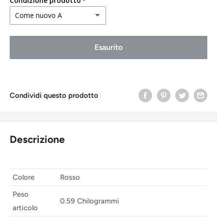
Condizione prodotto
Come nuovo A
Come nuovo A
Esaurito
Buono stato B
Accettabile C
Condividi questo prodotto
Descrizione
Colore
Rosso
Peso
0.59 Chilogrammi
articolo