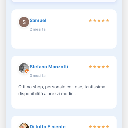
Samuel
★
★
★
★
★
2 mesi fa
Stefano Manzotti
★
★
★
★
★
3 mesi fa
Ottimo shop, personale cortese, tantissima
disponibilità a prezzi modici.
Di tutto E niente
★
★
★
★
★