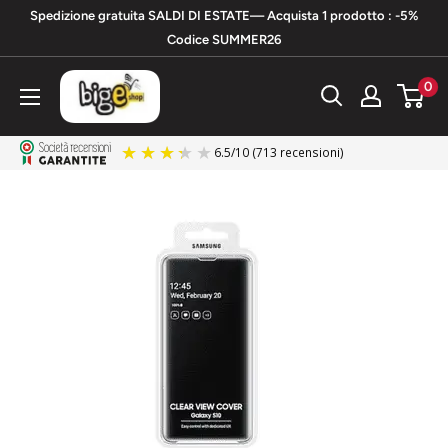
Vai
Spedizione gratuita SALDI DI ESTATE— Acquista 1 prodotto : -5%
al
Codice SUMMER26
contenuto
bigeshop
0
6.5
/
10
(713 recensioni)