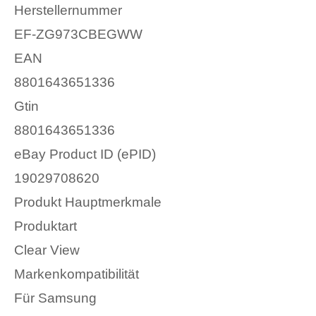
Herstellernummer
EF-ZG973CBEGWW
EAN
8801643651336
Gtin
8801643651336
eBay Product ID (ePID)
19029708620
Produkt Hauptmerkmale
Produktart
Clear View
Markenkompatibilität
Für Samsung