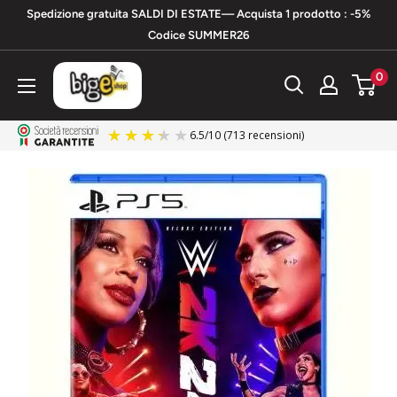
Vai
Spedizione gratuita SALDI DI ESTATE— Acquista 1 prodotto : -5%
al
Codice SUMMER26
contenuto
bigeshop
0
6.5
/
10
(713 recensioni)