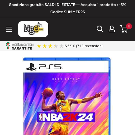
Vai
Spedizione gratuita SALDI DI ESTATE— Acquista 1 prodotto : -5%
al
Codice SUMMER26
contenuto
bigeshop
0
6.5
/
10
(713 recensioni)