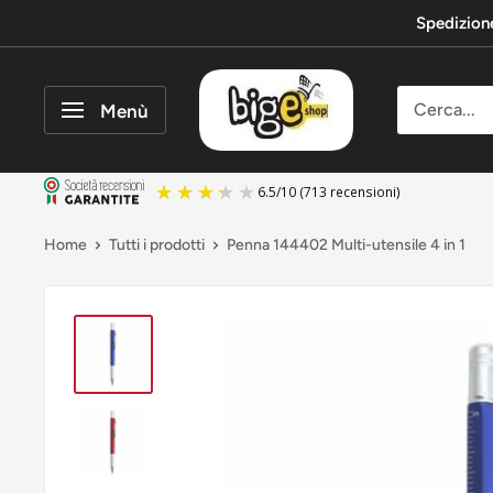
Vai
Spedizion
al
contenuto
bigeshop
Menù
6.5
/
10
(713 recensioni)
Home
Tutti i prodotti
Penna 144402 Multi-utensile 4 in 1