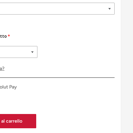
tto
ca?
olut Pay
al carrello