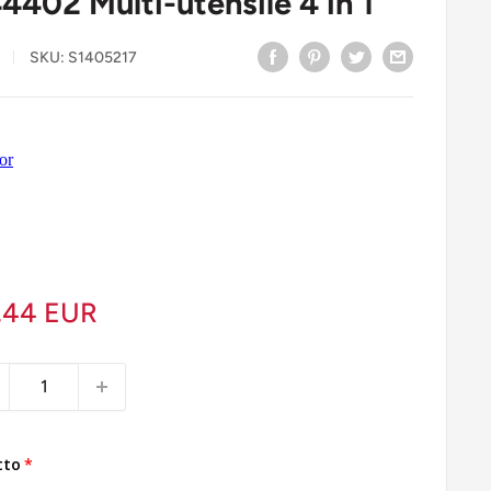
4402 Multi-utensile 4 in 1
SKU:
S1405217
,44 EUR
tto