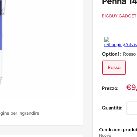
Penna 14
BIGBUY GADGET
Option1:
Rosso
Rosso
€9
Prezzo:
Quantità:
agine per ingrandire
Condizioni prodo
Nuovo