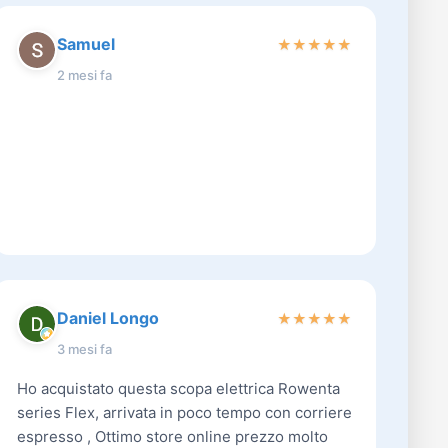
Samuel
★
★
★
★
★
2 mesi fa
Daniel Longo
★
★
★
★
★
3 mesi fa
Ho acquistato questa scopa elettrica Rowenta
series Flex, arrivata in poco tempo con corriere
espresso , Ottimo store online prezzo molto