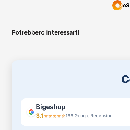
Potrebbero interessarti
C
Bigeshop
3.1
166 Google Recensioni
★
★
★
☆
☆