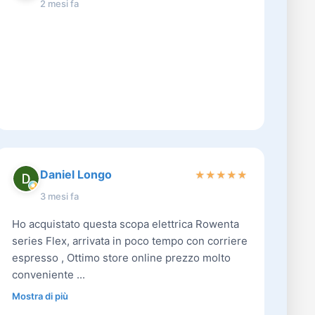
2 mesi fa
Daniel Longo
★
★
★
★
★
3 mesi fa
Ho acquistato questa scopa elettrica Rowenta
series Flex, arrivata in poco tempo con corriere
espresso , Ottimo store online prezzo molto
conveniente ...
Mostra di più