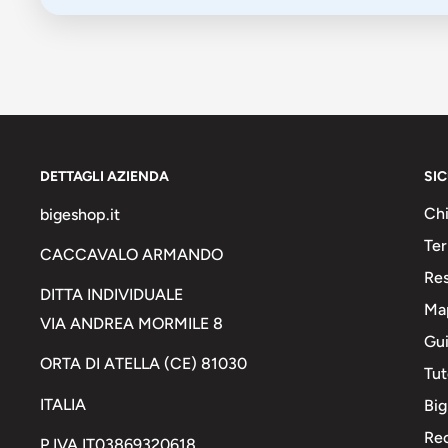
DETTAGLI AZIENDA
SI
Chi
bigeshop.it
Ter
CACCAVALO ARMANDO
Res
DITTA INDIVIDUALE
Map
VIA ANDREA MORMILE 8
Gui
ORTA DI ATELLA (CE) 81030
Tut
ITALIA
Big
Rec
P.IVA IT03869320618