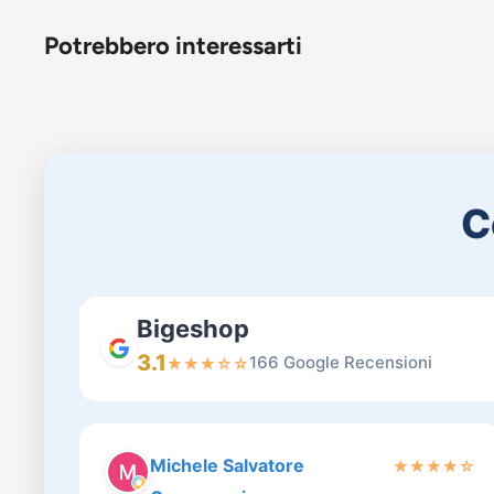
Potrebbero interessarti
C
Bigeshop
3.1
166 Google Recensioni
★
★
★
☆
☆
Michele Salvatore
★
★
★
★
☆