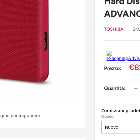
Hard Di
ADVANCE
TOSHIBA
SK
€8
Prezzo:
Quantità:
Condizioni prodo
agine per ingrandire
Nuovo