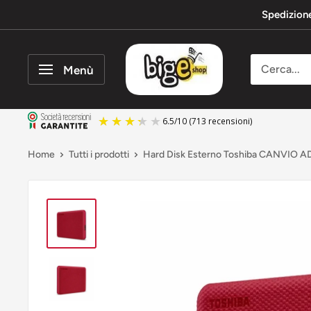
Vai
Spedizion
al
contenuto
bigeshop
Menù
6.5
/
10
(713 recensioni)
Home
Tutti i prodotti
Hard Disk Esterno Toshiba CANVIO AD