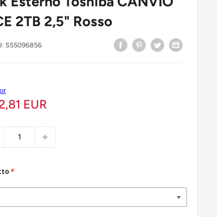
sk Esterno Toshiba CANVIO
 2TB 2,5" Rosso
U:
S55096856
2,81 EUR
tto