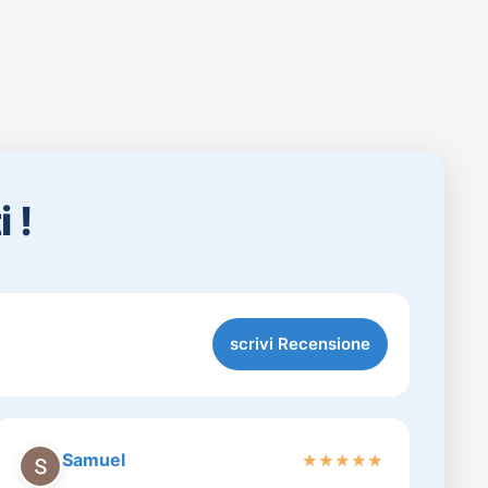
 !
scrivi Recensione
Samuel
★
★
★
★
★