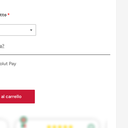
tto
ca?
olut Pay
al carrello