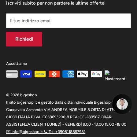
ITALIA
Guida ai Cookies
Tracciamento dell'ordine
iscriviti subito per non perdere le ultime offerte!
Tutela della Privacy
P.IVA IT03869320618
Il tuo indirizzo email
Big club punti fedelta'
REA: CE-289587
Recensioni dei clienti
ORARI
Richiedi
Punti di ritiro
ASSISTENZA CLIENTI
Tempi di consegna
Informativa sulle spedizioni
LUNEDÌ - VENERDÌ
Accettiamo
9.00 - 13.00
15:00 -18:00
TELEFONO
© 2026 bigeshop
Il sito bigeshop.it è gestito dalla ditta individuale Bigeshop di
+
3908118857981
Caccavalo Armando VIA ANDREA MORMILE 8 ORTA DI ATELLA (CE)
81030 ITALIA P.IVA IT03869320618 REA: CE-289587 ORARI
email
ASSISTENZA CLIENTI LUNEDÌ - VENERDÌ 9.00 - 13.00 15:00 -18:00
info@bigeshop.it
✉️
info@bigeshop.it
📞
Tel:
+3908118857981