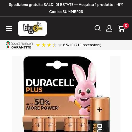
Vai
Spedizione gratuita SALDI DI ESTATE— Acquista 1 prodotto : -5%
al
Codice SUMMER26
contenuto
bigeshop
0
6.5
/
10
(713 recensioni)