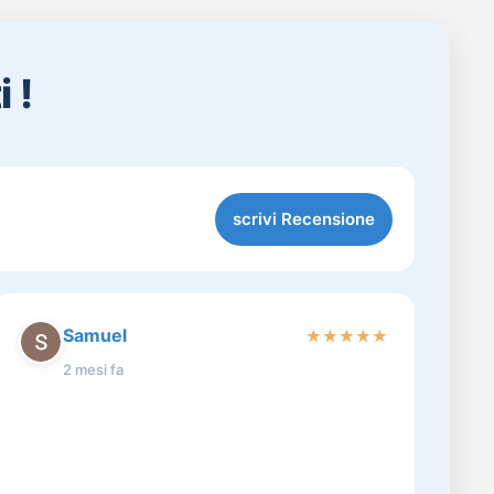
 !
scrivi Recensione
Samuel
★
★
★
★
★
2 mesi fa