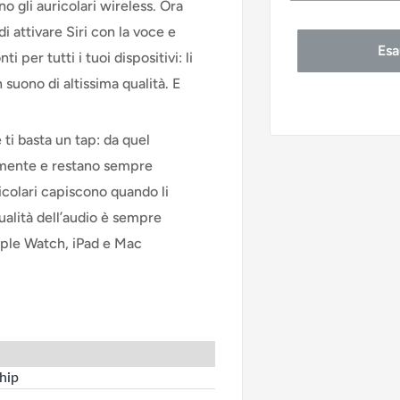
o gli auricolari wireless. Ora
Come nuovo
 attivare Siri con la voce e
Esa
 per tutti i tuoi dispositivi: li
Buono stato
n suono di altissima qualità. E
Accettabile 
ti basta un tap: da quel
mente e restano sempre
ricolari capiscono quando li
qualità dell’audio è sempre
Apple Watch, iPad e Mac
hip