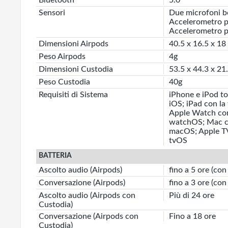
Bluetooth
5.0
Sensori
Due microfoni be
Accelerometro p
Accelerometro pe
Dimensioni Airpods
40.5 x 16.5 x 1
Peso Airpods
4g
Dimensioni Custodia
53.5 x 44.3 x 2
Peso Custodia
40g
Requisiti di Sistema
iPhone e iPod to
iOS; iPad con la
Apple Watch con 
watchOS; Mac co
macOS; Apple TV 
tvOS
BATTERIA
Ascolto audio (Airpods)
fino a 5 ore (con
Conversazione (Airpods)
fino a 3 ore (con
Ascolto audio (Airpods con
Più di 24 ore
Custodia)
Conversazione (Airpods con
Fino a 18 ore
Custodia)