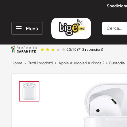
Vai
Spedizion
al
contenuto
bigeshop
Menù
6.5
/
10
(713 recensioni)
Home
Tutti i prodotti
Apple Auricolari AirPods 2 + Custodia..