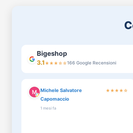
C
Bigeshop
3.1
166 Google Recensioni
★
★
★
☆
☆
Michele Salvatore
★
★
★
★
☆
Capomaccio
1 mesi fa