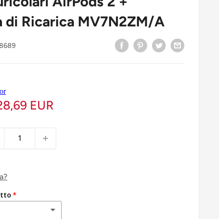
ricolari AirPods 2 +
a di Ricarica MV7N2ZM/A
8689
28,69 EUR
ca?
tto