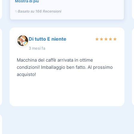
Mostra di più
Basato su 166 Recensioni
Di tutto E niente
★
★
★
★
★
3 mesi fa
Macchina del caffè arrivata in ottime
condizioni! Imballaggio ben fatto. Al prossimo
acquisto!