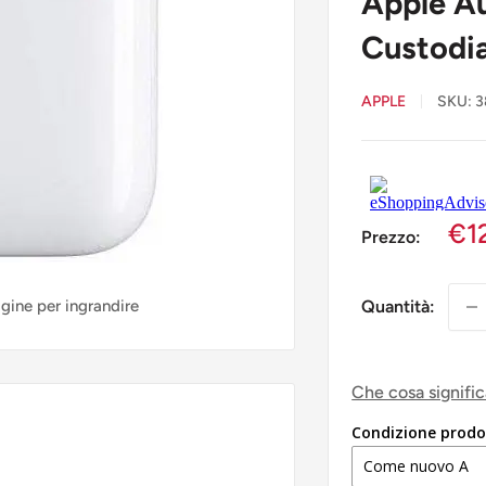
Apple Au
Custodi
APPLE
SKU:
3
€1
Prezzo:
agine per ingrandire
Quantità:
Che cosa signifi
Condizione prodo
Come nuovo A