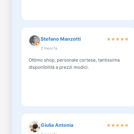
Stefano Manzotti
★
★
★
★
★
2 mesi fa
Ottimo shop, personale cortese, tantissima
disponibilità a prezzi modici.
Giulia Antonia
★
★
★
★
★