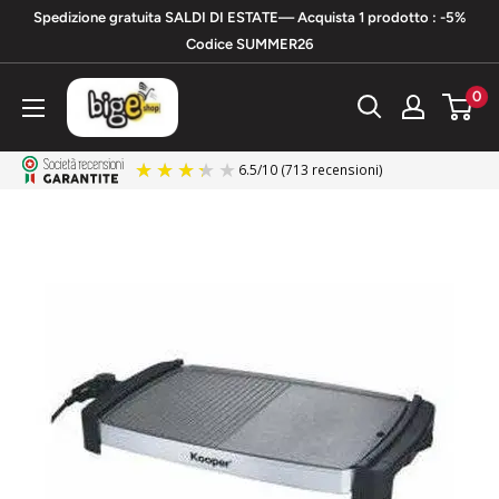
Vai
Spedizione gratuita SALDI DI ESTATE— Acquista 1 prodotto : -5%
al
Codice SUMMER26
contenuto
bigeshop
0
6.5
/
10
(713 recensioni)