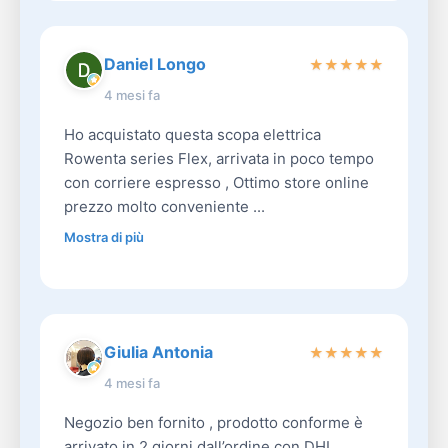
Daniel Longo
★
★
★
★
★
4 mesi fa
Ho acquistato questa scopa elettrica
Rowenta series Flex, arrivata in poco tempo
con corriere espresso , Ottimo store online
prezzo molto conveniente ...
Mostra di più
Giulia Antonia
★
★
★
★
★
4 mesi fa
Negozio ben fornito , prodotto conforme è
arrivato in 2 giorni dall’ordine con DHL