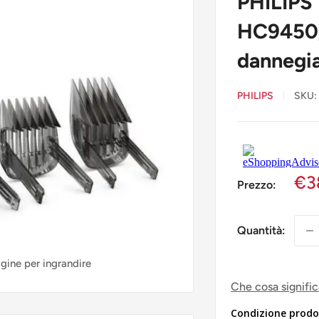
PHILIPS
HC9450/
dannegia
PHILIPS
SKU
€3
Prezzo:
Quantità:
agine per ingrandire
Che cosa signifi
Condizione prodo