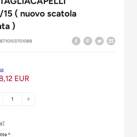
 TAGLIACAPELLI
15 ( nuovo scatola
ta )
:
8710103701088
8,12 EUR
ca?
tto