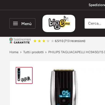
Vai
Spedizion
al
contenuto
bigeshop
Menù
6.5
/
10
(713 recensioni)
Home
Tutti i prodotti
PHILIPS TAGLIACAPELLI HC9450/15 ( 