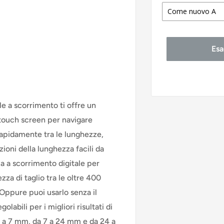
Come nuovo A
Come nuovo
Esa
Buono stato
Accettabile 
ale a scorrimento ti offre un
 touch screen per navigare
 rapidamente tra le lunghezze,
oni della lunghezza facili da
a a scorrimento digitale per
za di taglio tra le oltre 400
 Oppure puoi usarlo senza il
labili per i migliori risultati di
a 1 a 7 mm, da 7 a 24 mm e da 24 a