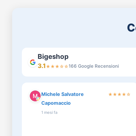
C
Bigeshop
3.1
166 Google Recensioni
★
★
★
☆
☆
Michele Salvatore
★
★
★
★
☆
Capomaccio
1 mesi fa